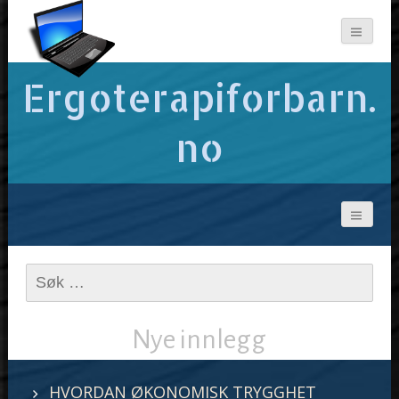
Ergoterapiforbarn.
no
Leit
etter:
Nye innlegg
HVORDAN ØKONOMISK TRYGGHET