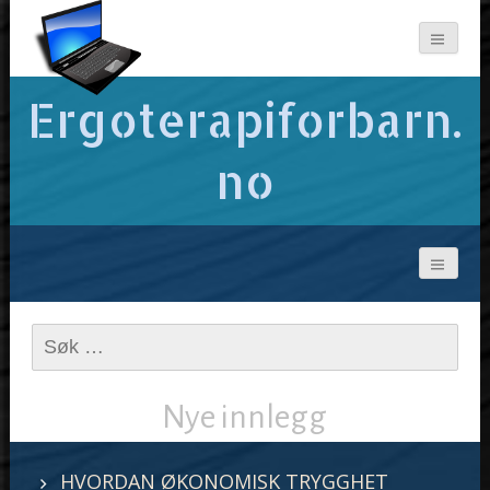
Ergoterapiforbarn.
no
Leit
etter:
Nye innlegg
HVORDAN ØKONOMISK TRYGGHET